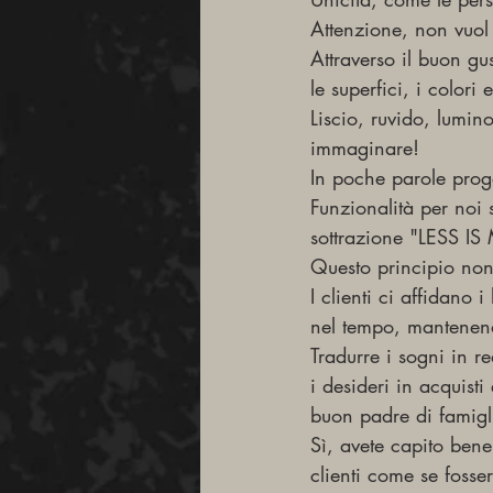
Attenzione, non vuol 
Attraverso il buon g
le superfici, i colori e
Liscio, ruvido, lumin
immaginare!
In poche parole proge
Funzionalità per noi 
sottrazione "LESS I
Questo principio non 
I clienti ci affidano 
nel tempo, mantenend
Tradurre i sogni in re
i desideri in acquisti
buon padre di famigl
Sì, avete capito bene,
clienti come se fosse