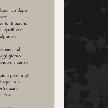
bbiettivo dopo 
vati.
portanti perché 
, quelli veri!
volgono un 
oriamo, nel 
oggi giorno.
rendere sicuro e 
ziale perché gli 
'equilibrio 
vrà essere 
lità e 
 sogni. 