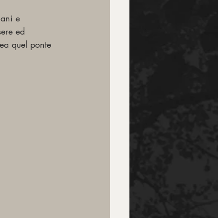
ani e 
sere ed 
rea quel ponte 