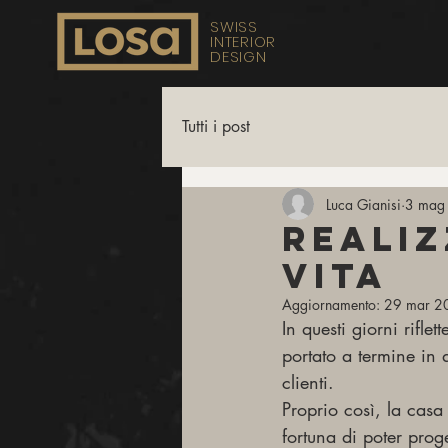
SWISS
INTERIOR
DESIGN
Tutti i post
Luca Gianisi
3 mag
Realiz
vita
Aggiornamento:
29 mar 2
In questi giorni rifle
portato a termine in q
clienti.
Proprio così, la casa
fortuna di poter prog