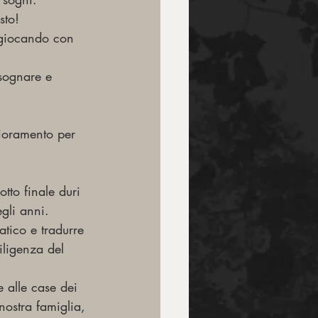
sto!
 giocando con 
 sognare e 
lioramento per 
tto finale duri 
gli anni.
atico e tradurre 
diligenza del 
e alle case dei 
nostra famiglia, 