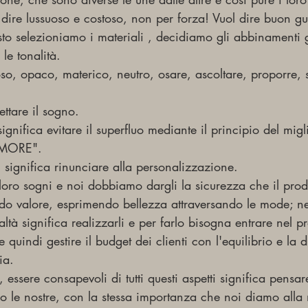
dire lussuoso e costoso, non per forza! Vuol dire buon gu
usto selezioniamo i materiali , decidiamo gli abbinamenti
 le tonalità.
oso, opaco, materico, neutro, osare, ascoltare, proporre,
ttare il sogno.
significa evitare il superfluo mediante il principio del mig
S MORE".
significa rinunciare alla personalizzazione.
i loro sogni e noi dobbiamo dargli la sicurezza che il prodo
o valore, esprimendo bellezza attraversando le mode; ne
altà significa realizzarli e per farlo bisogna entrare nel pr
 e quindi gestire il budget dei clienti con l'equilibrio e la 
ia.
 essere consapevoli di tutti questi aspetti significa pensar
ro le nostre, con la stessa importanza che noi diamo alla 