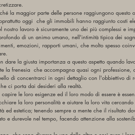
retizzare.
rché la maggior parte delle persone raggiungono questo o
soprattutto oggi  che gli immobili hanno raggiunto costi ele
l nostro lavoro è sicuramente uno dei più complessi e im
 profondo di un animo umano, nell'intimità tipica dei sogni
ntimenti, emozioni, rapporti umani, che molto spesso coin
are.
n dare la giusta importanza a questo aspetto quando lav
te la frenesia  che accompagna quasi ogni professione, 
ello di concentrarci in ogni dettaglio con l'obbiettivo di 
he ci porta dai desideri alla realtà.
er capire le loro esigenze ed il loro modo di essere è essen
chiare la loro personalità e aiutare la loro vita cercando l
ità ed estetica; tenendo sempre a mente che il risultato do
 e durevole nel tempo, facendo attenzione alla sostenibi
one, che sono diverse le une dalle altre e così pure i loro