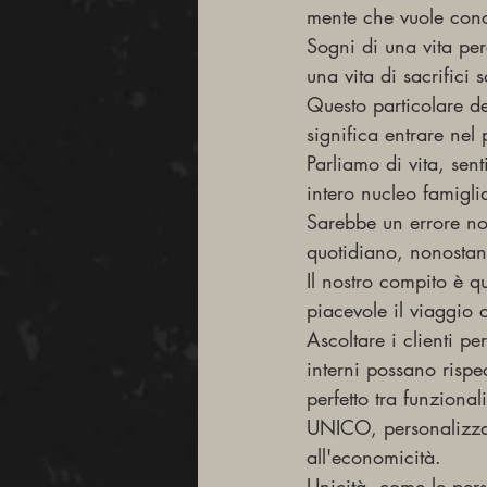
mente che vuole conc
Sogni di una vita pe
una vita di sacrifici 
Questo particolare de
significa entrare nel
Parliamo di vita, se
intero nucleo famigli
Sarebbe un errore no
quotidiano, nonostan
Il nostro compito è qu
piacevole il viaggio c
Ascoltare i clienti p
interni possano rispec
perfetto tra funzional
UNICO, personalizzato
all'economicità.
Unicità, come le pers