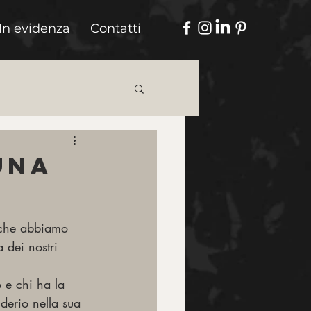
In evidenza
Contatti
una
li che abbiamo 
a dei nostri 
 e chi ha la 
iderio nella sua 